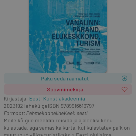
Paku seda raamatut
Soovinimekirja
Kirjastaja
:
Eesti Kunstiakadeemia
2023
192 lehekülge
ISBN
9789916619797
Formaat
:
Pehmekaaneline
Keel: eesti
Meile kõigile meeldib reisida ja ajaloolisi linnu 
külastada, aga samas ka kurta, kui külastatav paik on 
muutunud «liiga turistikaks.» Eesti olulisima 