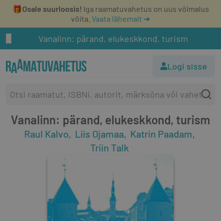
🎁
Osale suurloosis!
Iga raamatuvahetus on uus võimalus
võita.
Vaata lähemalt ➔
Vanalinn: pärand, elukeskkond, turism
Logi sisse
Vanalinn: pärand, elukeskkond, turism
Raul Kalvo
Liis Ojamaa
Katrin Paadam
Triin Talk