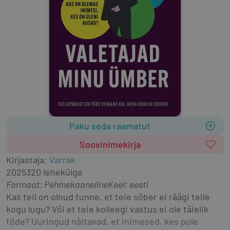
Paku seda raamatut
Soovinimekirja
Kirjastaja
:
Varrak
2025
320 lehekülge
Formaat
:
Pehmekaaneline
Keel: eesti
Kas teil on olnud tunne, et teie sõber ei räägi teile 
kogu lugu? Või et teie kolleegi vastus ei ole täielik 
tõde? Uuringud näitavad, et inimesed, kes pole 