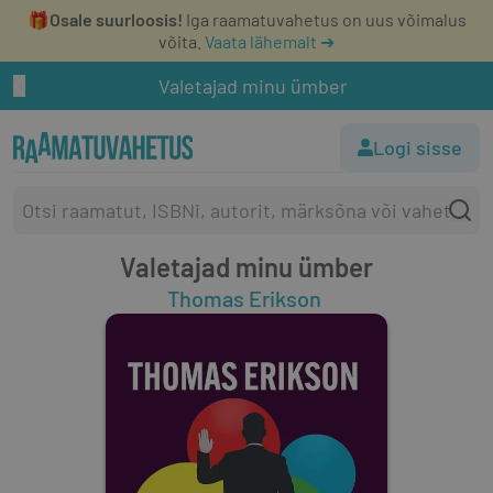
🎁
Osale suurloosis!
Iga raamatuvahetus on uus võimalus
võita.
Vaata lähemalt ➔
Valetajad minu ümber
Logi sisse
Valetajad minu ümber
Thomas Erikson