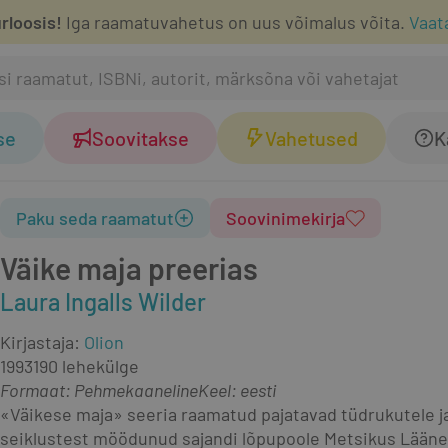
rloosis!
Iga raamatuvahetus on uus võimalus võita.
Vaat
se
Soovitakse
Vahetused
K
Paku seda raamatut
Soovinimekirja
Väike maja preerias
Laura Ingalls Wilder
Kirjastaja
:
Olion
1993
190 lehekülge
Formaat
:
Pehmekaaneline
Keel: eesti
«Väikese maja» seeria raamatud pajatavad tüdrukutele ja 
seiklustest möödunud sajandi lõpupoole Metsikus Lääne