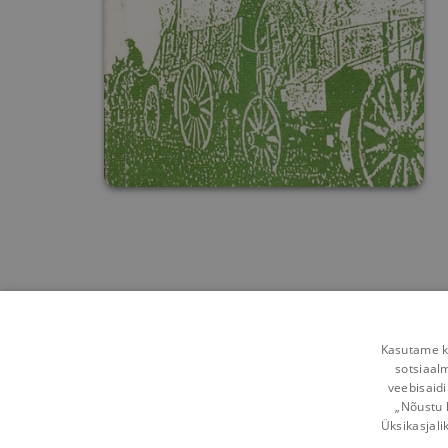
Kasutame kü
sotsiaal
veebisaidi
„Nõustu 
Üksikasjali