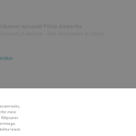
 tillukest episoodi Põhja-Ameerika 
niisutatud ajaloos – ühe üksmeelse ja tööka 
jandus
rastamiseks,
nfot meie
. Klõpsates
lemisega.
kohta leiate