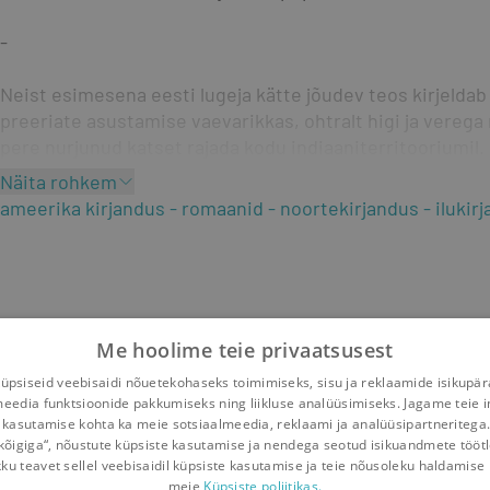
-
Neist esimesena eesti lugeja kätte jõudev teos kirjeldab
preeriate asustamise vaevarikkas, ohtralt higi ja verega 
pere nurjunud katset rajada kodu indiaaniterritooriumil.
Näita rohkem
ameerika kirjandus
romaanid
noortekirjandus
ilukir
Me hoolime teie privaatsusest
psiseid veebisaidi nõuetekohaseks toimimiseks, sisu ja reklaamide isikupä
meedia funktsioonide pakkumiseks ning liikluse analüüsimiseks. Jagame teie i
 kasutamise kohta ka meie sotsiaalmeedia, reklaami ja analüüsipartneritega
kõigiga“, nõustute küpsiste kasutamise ja nendega seotud isikuandmete tööt
kku teavet sellel veebisaidil küpsiste kasutamise ja teie nõusoleku haldamise 
meie
Küpsiste poliitikas.