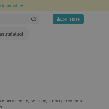
a lähemalt ➔
Logi sisse
asutajatugi
miks ka mitte, poistele, autori perekonna 
s.