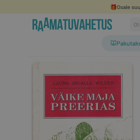
🎁
Osale suu
Pakutak