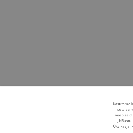
Kasutame kü
sotsiaal
veebisaidi
„Nõustu 
Üksikasjali