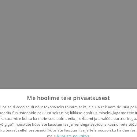
Me hoolime teie privaatsusest
psiseid veebisaidi nõuetekohaseks toimimiseks, sisu ja reklaamide isikupä
meedia funktsioonide pakkumiseks ning liikluse analüüsimiseks. Jagame teie i
 kasutamise kohta ka meie sotsiaalmeedia, reklaami ja analüüsipartneritega
kõigiga“, nõustute küpsiste kasutamise ja nendega seotud isikuandmete tööt
kku teavet sellel veebisaidil küpsiste kasutamise ja teie nõusoleku haldamise 
meie
Küpsiste poliitikas.