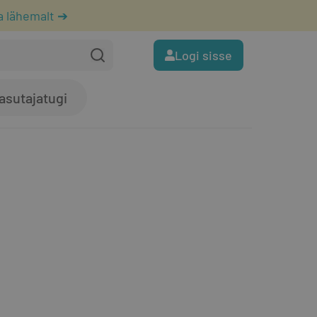
a lähemalt ➔
Logi sisse
asutajatugi