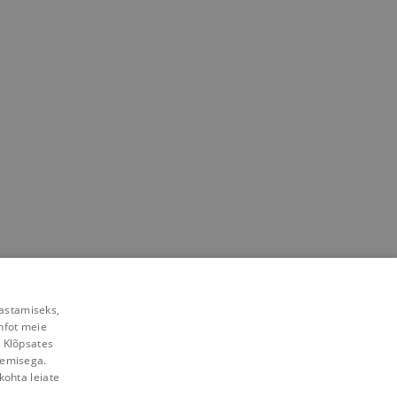
rastamiseks,
nfot meie
. Klõpsates
lemisega.
kohta leiate