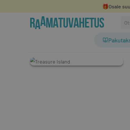
🎁
Osale suu
Pakutak