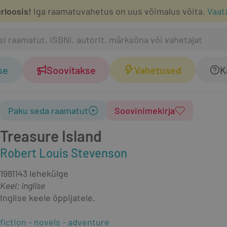
rloosis!
Iga raamatuvahetus on uus võimalus võita.
Vaat
se
Soovitakse
Vahetused
K
Paku seda raamatut
Soovinimekirja
Treasure Island
Robert Louis Stevenson
1981
143 lehekülge
Keel: inglise
Inglise keele õppijatele.
fiction
novels
adventure