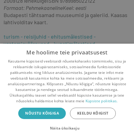
2009
128 lehekülge
ISBN
9789985022122
Formaat
:
Pehmekaaneline
Keel: eesti
Budapesti tähtsamad muuseumid ja galeriid. Kaasas 
lahtivolditav kaart.
turism
reisijuhid
ehitusmälestised
vaatamisväärsused
kunstimälestised
ajaloo- ja kultuurimälestised
linnaplaanid
Me hoolime teie privaatsusest
turismikaardid
hotellid
toitlustusettevõtted
Kasutame küpsiseid veebisaidi nõuetekohaseks toimimiseks, sisu ja
lõbustusasutused
kauplused
Ungari
reklaamide isikupärastamiseks, sotsiaalmeedia funktsioonide
pakkumiseks ning liikluse analüüsimiseks. Jagame teie infot meie
veebisaidi kasutamise kohta ka meie sotsiaalmeedia, reklaami ja
analüüsipartneritega. Klõpsates „Nõustu kõigiga“, nõustute küpsiste
kasutamise ja nendega seotud isikuandmete töötlemisega.
Pealehele
Ostukorv
Sõnumid
Teated
Konto
Üksikasjalikku teavet sellel veebisaidil küpsiste kasutamise ja teie
nõusoleku haldamise kohta leiate meie
Küpsiste poliitikas.
Raamatuvahetuse mobiiliäpp
NÕUSTU KÕIGIGA
KEELDU KÕIGIST
Vaheta raamatuid veelgi mugavamalt!
Näita üksikasju
Sulge
Laadi alla