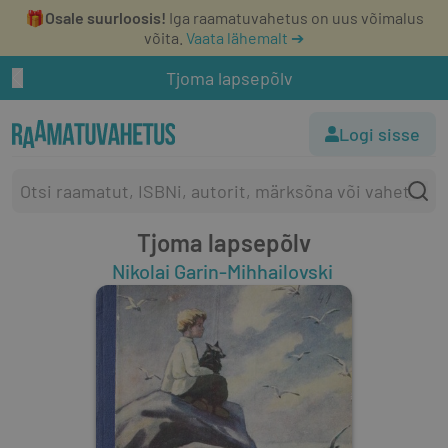
🎁
Osale suurloosis!
Iga raamatuvahetus on uus võimalus
võita.
Vaata lähemalt ➔
Tjoma lapsepõlv
Logi sisse
Tjoma lapsepõlv
Nikolai Garin-Mihhailovski