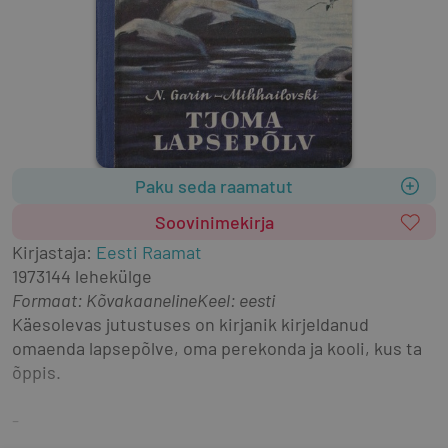
Paku seda raamatut
Soovinimekirja
Kirjastaja
:
Eesti Raamat
1973
144 lehekülge
Formaat
:
Kõvakaaneline
Keel: eesti
Käesolevas jutustuses on kirjanik kirjeldanud 
omaenda lapsepõlve, oma perekonda ja kooli, kus ta 
õppis.
-