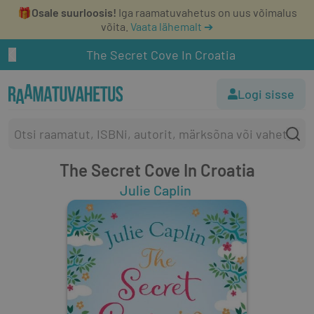
🎁
Osale suurloosis!
Iga raamatuvahetus on uus võimalus
võita.
Vaata lähemalt ➔
The Secret Cove In Croatia
Logi sisse
The Secret Cove In Croatia
Julie Caplin