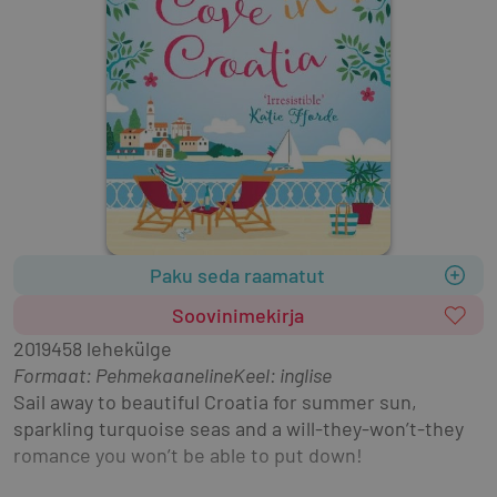
Paku seda raamatut
Soovinimekirja
2019
458 lehekülge
Formaat
:
Pehmekaaneline
Keel: inglise
Sail away to beautiful Croatia for summer sun, 
sparkling turquoise seas and a will-they-won’t-they 
romance you won’t be able to put down!