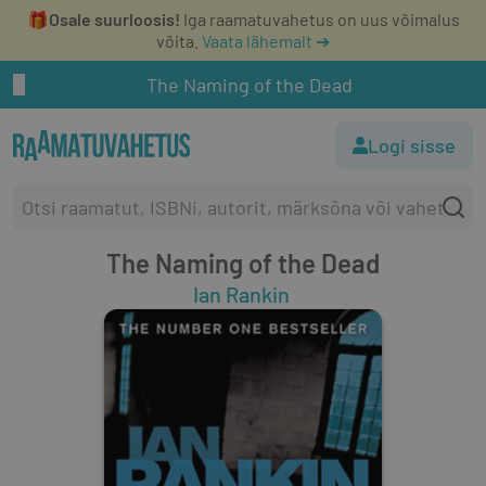
🎁
Osale suurloosis!
Iga raamatuvahetus on uus võimalus
võita.
Vaata lähemalt ➔
The Naming of the Dead
Logi sisse
The Naming of the Dead
Ian Rankin