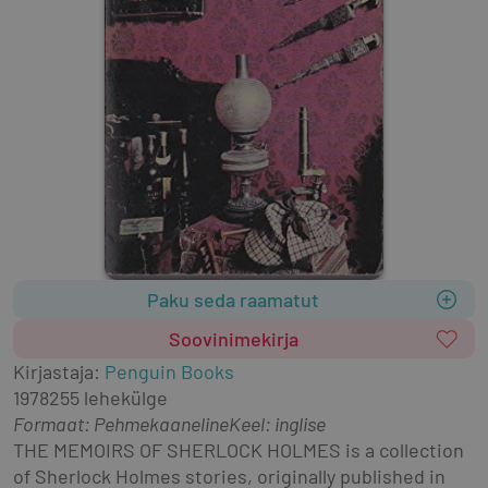
Paku seda raamatut
Soovinimekirja
Kirjastaja
:
Penguin Books
1978
255 lehekülge
Formaat
:
Pehmekaaneline
Keel: inglise
THE MEMOIRS OF SHERLOCK HOLMES is a collection 
of Sherlock Holmes stories, originally published in 