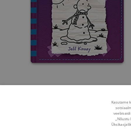
Kasutame kü
sotsiaal
veebisaidi
„Nõustu 
Üksikasjali