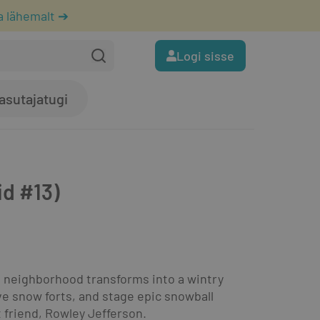
a lähemalt ➔
Logi sisse
asutajatugi
id #13)
 neighborhood transforms into a wintry 
ive snow forts, and stage epic snowball 
t friend, Rowley Jefferson.