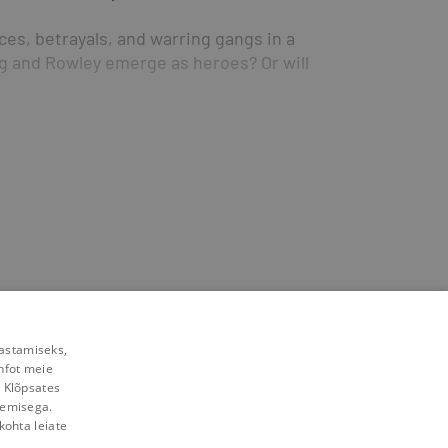
nces, betrayals, and warring gangs in a 
 and Rowley emerge as heroes? Or will 
rastamiseks,
nfot meie
. Klõpsates
lemisega.
kohta leiate