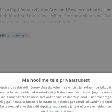
It's a fight for survival as Greg and Rowley navigate allia
neighborhood meltdown. When the snow clears, will Greg
they even survive to see another day?
Näita rohkem
Me hoolime teie privaatsusest
psiseid veebisaidi nõuetekohaseks toimimiseks, sisu ja reklaamide isikupä
meedia funktsioonide pakkumiseks ning liikluse analüüsimiseks. Jagame teie i
 kasutamise kohta ka meie sotsiaalmeedia, reklaami ja analüüsipartneritega
kõigiga“, nõustute küpsiste kasutamise ja nendega seotud isikuandmete tööt
kku teavet sellel veebisaidil küpsiste kasutamise ja teie nõusoleku haldamise 
meie
Küpsiste poliitikas.