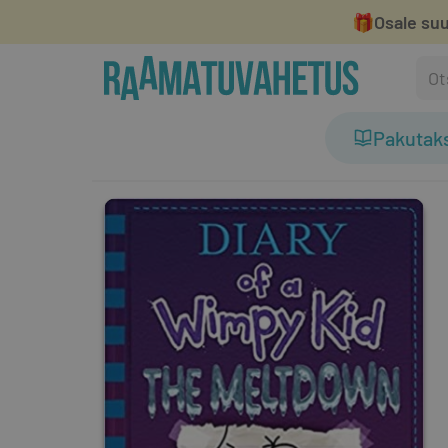
🎁
Osale suu
Pakutak