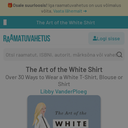
🎁
Osale suurloosis!
Iga raamatuvahetus on uus võimalus
võita.
Vaata lähemalt ➔
The Art of the White Shirt
Logi sisse
The Art of the White Shirt
Over 30 Ways to Wear a White T-Shirt, Blouse or
Shirt
Libby VanderPloeg