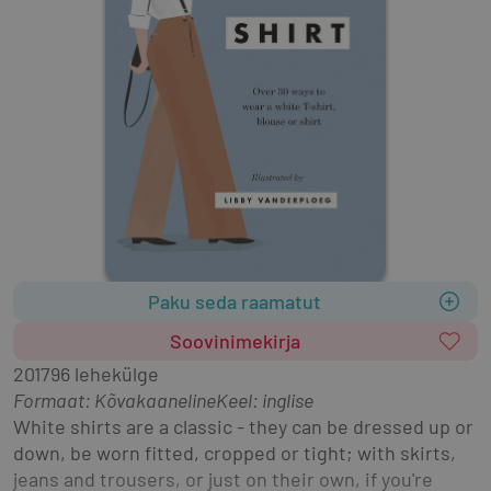
Paku seda raamatut
Soovinimekirja
2017
96 lehekülge
Formaat
:
Kõvakaaneline
Keel: inglise
White shirts are a classic - they can be dressed up or 
down, be worn fitted, cropped or tight; with skirts, 
jeans and trousers, or just on their own, if you're 