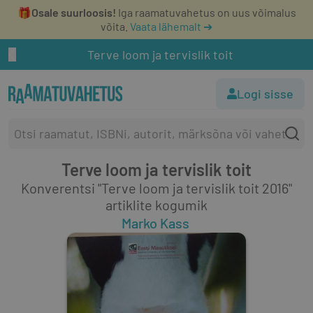
🎁
Osale suurloosis!
Iga raamatuvahetus on uus võimalus
võita.
Vaata lähemalt ➔
Terve loom ja tervislik toit
Logi sisse
Terve loom ja tervislik toit
Konverentsi "Terve loom ja tervislik toit 2016"
artiklite kogumik
Marko Kass