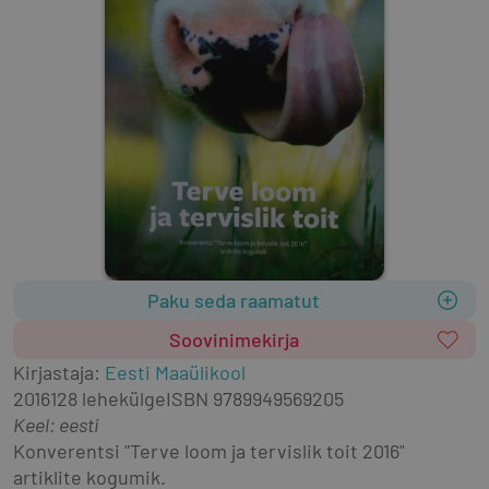
Paku seda raamatut
Soovinimekirja
Kirjastaja
:
Eesti Maaülikool
2016
128 lehekülge
ISBN
9789949569205
Keel: eesti
Konverentsi "Terve loom ja tervislik toit 2016" 
artiklite kogumik.