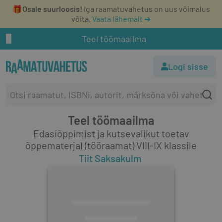
🎁
Osale suurloosis!
Iga raamatuvahetus on uus võimalus
võita.
Vaata lähemalt ➔
Teel töömaailma
Logi sisse
Teel töömaailma
Edasiõppimist ja kutsevalikut toetav
õppematerjal (tööraamat) VIII-IX klassile
Tiit Saksakulm