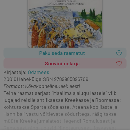
Paku seda raamatut
Soovinimekirja
Kirjastaja
:
Odamees
2001
61 lehekülge
ISBN
9789985896709
Formaat
:
Kõvakaaneline
Keel: eesti
Teine raamat sarjast "Maailma ajalugu lastele" viib 
lugejad reisile antiiksesse Kreekasse ja Roomasse: 
kohtutakse Sparta sõdalaste, Ateena koolilaste ja 
Hannibali vastu võitlevate sõduritega, räägitakse 
müüte Kreeka jumalatest, legendi Romulusest ja 
Remusest ning lugusid Minotaurusest, igavesest 