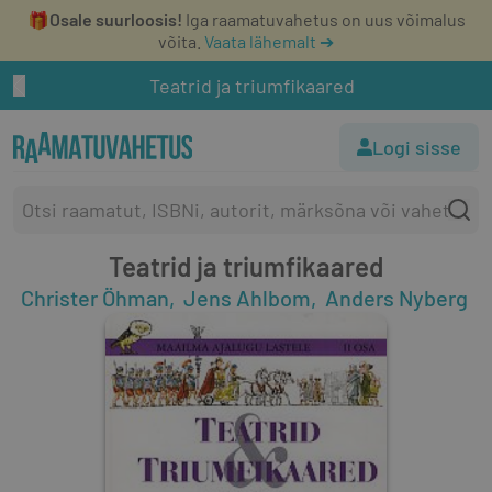
🎁
Osale suurloosis!
Iga raamatuvahetus on uus võimalus
võita.
Vaata lähemalt ➔
Teatrid ja triumfikaared
Logi sisse
Teatrid ja triumfikaared
Christer Öhman
Jens Ahlbom
Anders Nyberg