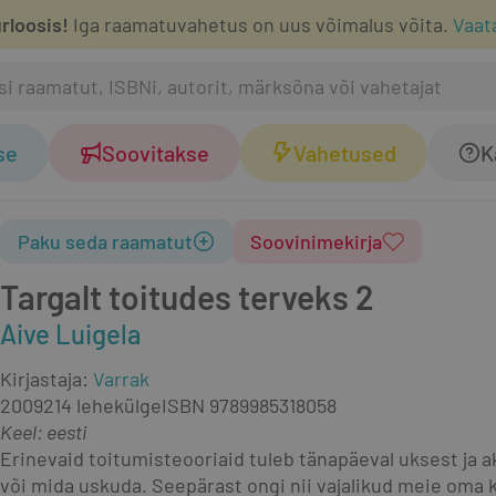
rloosis!
Iga raamatuvahetus on uus võimalus võita.
Vaat
se
Soovitakse
Vahetused
K
Paku seda raamatut
Soovinimekirja
Targalt toitudes terveks 2
Aive Luigela
Kirjastaja
:
Varrak
2009
214 lehekülge
ISBN
9789985318058
Keel: eesti
Erinevaid toitumisteooriaid tuleb tänapäeval uksest ja akn
või mida uskuda. Seepärast ongi nii vajalikud meie oma