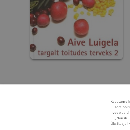
Kasutame kü
sotsiaal
veebisaidi
„Nõustu 
Üksikasjali