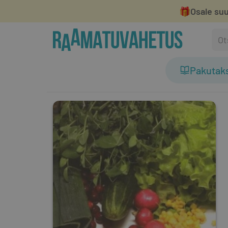
🎁
Osale suu
Pakutak