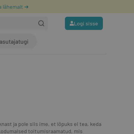
a lähemalt ➔
Logi sisse
asutajatugi
ast ja pole siis ime, et lõpuks ei tea, keda 
 kodumaised toitumisraamatud, mis 