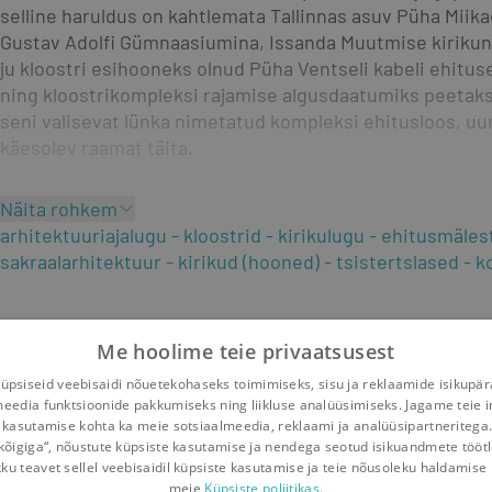
selline haruldus on kahtlemata Tallinnas asuv Püha Miikae
Gustav Adolfi Gümnaasiumina, Issanda Muutmise kirikun
ju kloostri esihooneks olnud Püha Ventseli kabeli ehituse
ning kloostrikompleksi rajamise algusdaatumiks peetakse 
seni valisevat lünka nimetatud kompleksi ehitusloos, uu
käesolev raamat täita.
Näita rohkem
arhitektuuriajalugu
kloostrid
kirikulugu
ehitusmäles
sakraalarhitektuur
kirikud (hooned)
tsistertslased
k
Me hoolime teie privaatsusest
psiseid veebisaidi nõuetekohaseks toimimiseks, sisu ja reklaamide isikupä
meedia funktsioonide pakkumiseks ning liikluse analüüsimiseks. Jagame teie i
 kasutamise kohta ka meie sotsiaalmeedia, reklaami ja analüüsipartneritega
kõigiga“, nõustute küpsiste kasutamise ja nendega seotud isikuandmete tööt
kku teavet sellel veebisaidil küpsiste kasutamise ja teie nõusoleku haldamise 
meie
Küpsiste poliitikas.