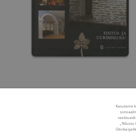
Kasutame kü
sotsiaal
veebisaidi
„Nõustu 
Üksikasjali