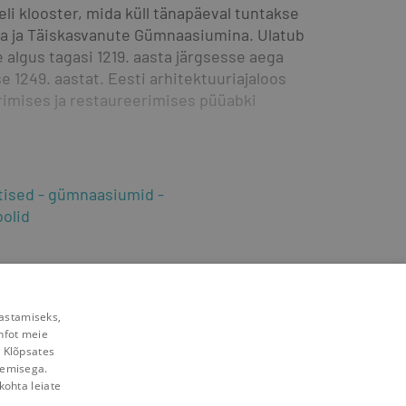
li klooster, mida küll tänapäeval tuntakse 
a ja Täiskasvanute Gümnaasiumina. Ulatub 
 algus tagasi 1219. aasta järgsesse aega 
1249. aastat. Eesti arhitektuuriajaloos 
rimises ja restaureerimises püüabki 
tised
gümnaasiumid
oolid
rastamiseks,
nfot meie
. Klõpsates
lemisega.
kohta leiate