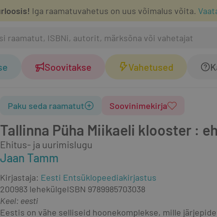
rloosis!
Iga raamatuvahetus on uus võimalus võita.
Vaat
se
Soovitakse
Vahetused
K
Paku seda raamatut
Soovinimekirja
Tallinna Püha Miikaeli klooster : e
Ehitus- ja uurimislugu
Jaan Tamm
Kirjastaja
:
Eesti Entsüklopeediakirjastus
2009
83 lehekülge
ISBN
9789985703038
Keel: eesti
Eestis on vähe selliseid hoonekomplekse, mille järjepide