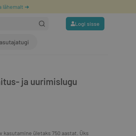
a lähemalt ➔
Logi sisse
asutajatugi
hitus- ja uurimislugu
v kasutamine ületaks 750 aastat. Üks 