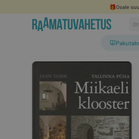
🎁
Osale suu
Pakutak