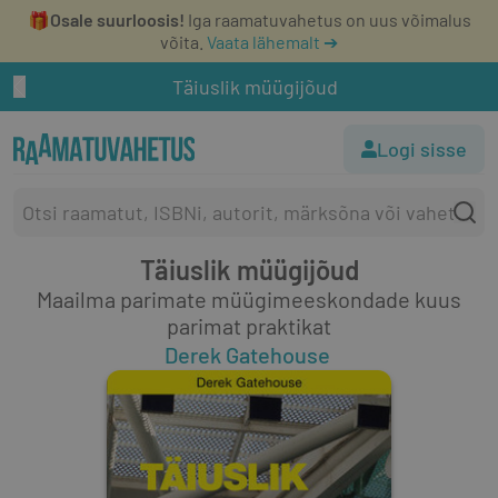
🎁
Osale suurloosis!
Iga raamatuvahetus on uus võimalus
võita.
Vaata lähemalt ➔
Täiuslik müügijõud
Logi sisse
Täiuslik müügijõud
Maailma parimate müügimeeskondade kuus
parimat praktikat
Derek Gatehouse