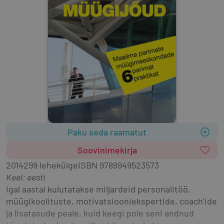
Paku seda raamatut
Soovinimekirja
2014
299 lehekülge
ISBN
9789949523573
Keel: eesti
Igal aastal kulutatakse miljardeid personalitöö, 
müügikoolituste, motivatsiooniekspertide, coach’ide 
ja lisatasude peale, kuid keegi pole seni andnud 