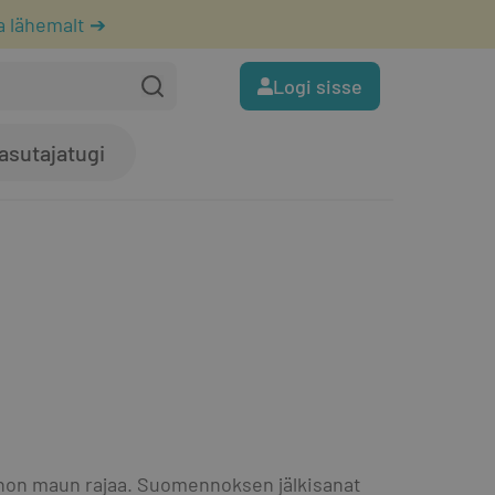
a lähemalt ➔
Logi sisse
asutajatugi
uonon maun rajaa. Suomennoksen jälkisanat 