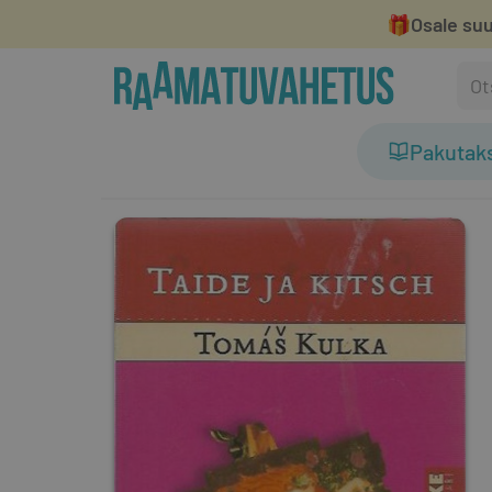
🎁
Osale suu
Pakutak