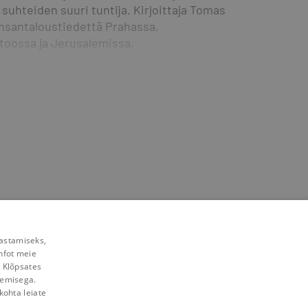
 suhteiden suuri tuntija. Kirjoittaja Tomas 
ansantaloustiedettä Prahassa, 
ontoossa ja Jerusalemissa.
rastamiseks,
nfot meie
. Klõpsates
lemisega.
kohta leiate