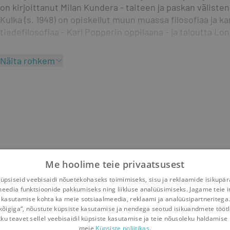
on kirjoittanut Milan Kundera - taiteen ja paskan välisten
Kulka (s. 1948) on opiskellut muun muassa filosofiaa ja k
tiedefilosofiaa - Karl Popperin oppilaana - ja taloutta L
Näita rohkem
Me hoolime teie privaatsusest
psiseid veebisaidi nõuetekohaseks toimimiseks, sisu ja reklaamide isikupä
meedia funktsioonide pakkumiseks ning liikluse analüüsimiseks. Jagame teie i
 kasutamise kohta ka meie sotsiaalmeedia, reklaami ja analüüsipartneritega
kõigiga“, nõustute küpsiste kasutamise ja nendega seotud isikuandmete tööt
kku teavet sellel veebisaidil küpsiste kasutamise ja teie nõusoleku haldamise 
meie
Küpsiste poliitikas.