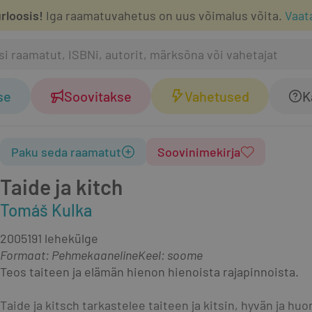
rloosis!
Iga raamatuvahetus on uus võimalus võita.
Vaat
se
Soovitakse
Vahetused
K
Paku seda raamatut
Soovinimekirja
Taide ja kitch
Tomáš Kulka
2005
191 lehekülge
Formaat
:
Pehmekaaneline
Keel: soome
Teos taiteen ja elämän hienon hienoista rajapinnoista.
Taide ja kitsch tarkastelee taiteen ja kitsin, hyvän ja h