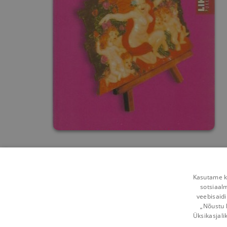
Kasutame kü
sotsiaal
veebisaidi
„Nõustu 
Üksikasjali