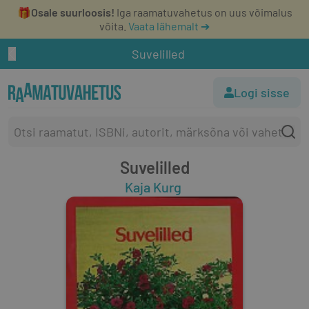
🎁
Osale suurloosis!
Iga raamatuvahetus on uus võimalus
võita.
Vaata lähemalt ➔
Suvelilled
Logi sisse
Suvelilled
Kaja Kurg