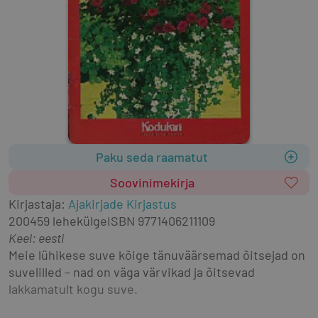
Paku seda raamatut
Soovinimekirja
Kirjastaja
:
Ajakirjade Kirjastus
2004
59 lehekülge
ISBN
9771406211109
Keel: eesti
Meie lühikese suve kõige tänuväärsemad õitsejad on 
suvelilled – nad on väga värvikad ja õitsevad 
lakkamatult kogu suve.