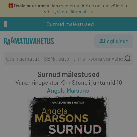
🎁
Osale suurloosis!
Iga raamatuvahetus on uus võimalus
võita.
Vaata lähemalt ➔
Surnud mälestused
Logi sisse
Surnud mälestused
Vaneminspektor Kim Stone'i juhtumid 10
Angela Marsons