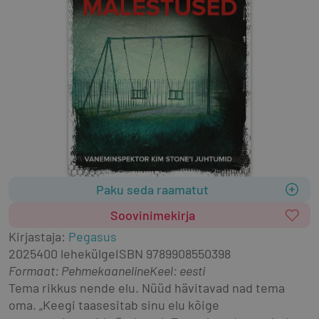
Paku seda raamatut
Soovinimekirja
Kirjastaja
:
Pegasus
2025
400 lehekülge
ISBN
9789908550398
Formaat
:
Pehmekaaneline
Keel: eesti
Tema rikkus nende elu. Nüüd hävitavad nad tema 
oma. „Keegi taasesitab sinu elu kõige 