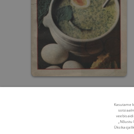
Kasutame kü
sotsiaal
veebisaidi
„Nõustu 
Üksikasjali