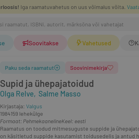
rloosis!
Iga raamatuvahetus on uus võimalus võita.
Vaat
se
Soovitakse
Vahetused
K
Paku seda raamatut
Soovinimekirja
Supid ja ühepajatoidud
Olga Relve
Salme Masso
Kirjastaja
:
Valgus
1984
159 lehekülge
Formaat
:
Pehmekaaneline
Keel: eesti
Raamatus on toodud mitmesuguste suppide ja ühepajatoit
on käsitletud suppide kasutamist toidusedelis ja antud 