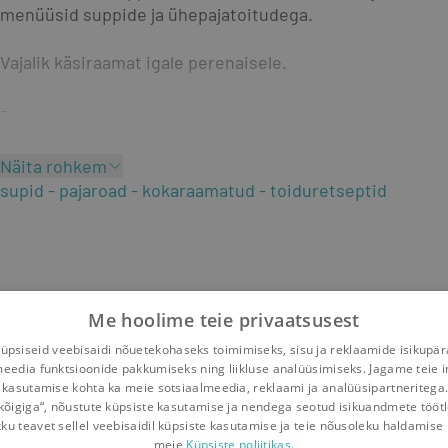
menüüsid suppide ja ühepajatoitudega.
Vajalik käsiraamat igale perenaisele.
-
Teine trükk.
Näita rohkem
supid
pajaroad
kokaraamatud
toiduretseptid
-
Kujundaja: Ants Säde
Me hoolime teie privaatsusest
psiseid veebisaidi nõuetekohaseks toimimiseks, sisu ja reklaamide isikupä
meedia funktsioonide pakkumiseks ning liikluse analüüsimiseks. Jagame teie i
 kasutamise kohta ka meie sotsiaalmeedia, reklaami ja analüüsipartneritega
kõigiga“, nõustute küpsiste kasutamise ja nendega seotud isikuandmete tööt
kku teavet sellel veebisaidil küpsiste kasutamise ja teie nõusoleku haldamise 
meie
Küpsiste poliitikas.