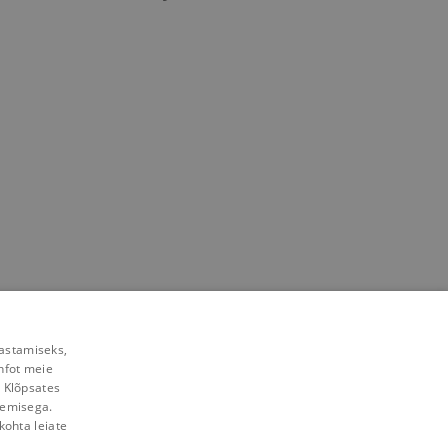
rastamiseks,
nfot meie
. Klõpsates
lemisega.
kohta leiate