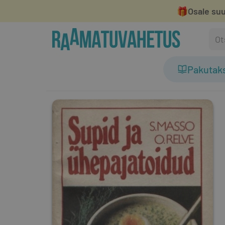
🎁
Osale suu
Pakutak