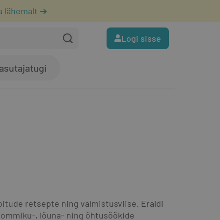
a lähemalt ➔
Logi sisse
asutajatugi
ude retsepte ning valmistusviise. Eraldi 
hommiku-, lõuna- ning õhtusöökide 