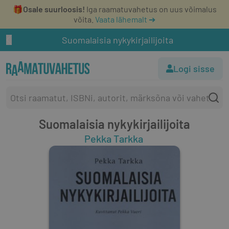
🎁
Osale suurloosis!
Iga raamatuvahetus on uus võimalus
võita.
Vaata lähemalt ➔
Suomalaisia nykykirjailijoita
Logi sisse
Suomalaisia nykykirjailijoita
Pekka Tarkka