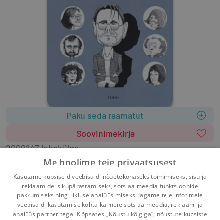
Paku seda raamatut
Soovinimekirja
2000
247 lehekülge
Formaat
:
Kõvakaaneline
Keel: soome
Me hoolime teie privaatsusest
.
Kasutame küpsiseid veebisaidi nõuetekohaseks toimimiseks, sisu ja
reklaamide isikupärastamiseks, sotsiaalmeedia funktsioonide
pakkumiseks ning liikluse analüüsimiseks. Jagame teie infot meie
veebisaidi kasutamise kohta ka meie sotsiaalmeedia, reklaami ja
analüüsipartneritega. Klõpsates „Nõustu kõigiga“, nõustute küpsiste