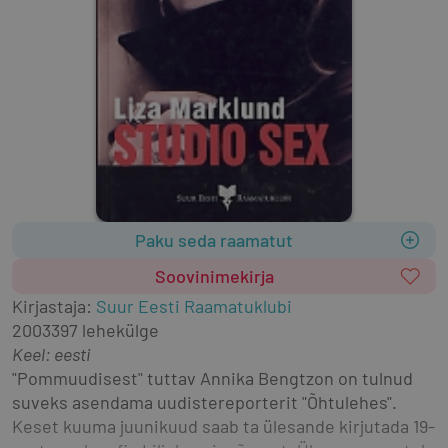
Paku seda raamatut
Soovinimekirja
Kirjastaja
:
Suur Eesti Raamatuklubi
2003
397 lehekülge
Keel: eesti
"Pommuudisest" tuttav Annika Bengtzon on tulnud 
suveks asendama uudistereporterit "Õhtulehes". 
Keset kuuma juunikuud saab ta ülesande kirjutada 19-