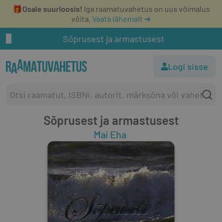
🎁
Osale suurloosis!
Iga raamatuvahetus on uus võimalus
võita.
Vaata lähemalt ➔
Sõprusest ja armastusest
Logi sisse
Sõprusest ja armastusest
Mai Eha