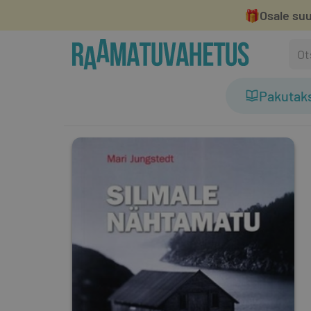
🎁
Osale suu
Pakutak