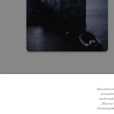
Kasutame kü
sotsiaal
veebisaidi
„Nõustu 
Üksikasjali