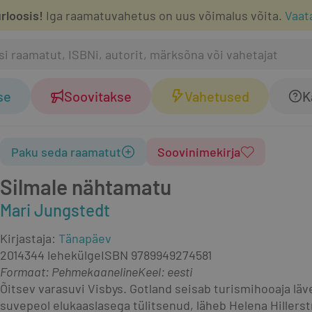
rloosis!
Iga raamatuvahetus on uus võimalus võita.
Vaat
se
Soovitakse
Vahetused
K
Paku seda raamatut
Soovinimekirja
Silmale nähtamatu
Mari Jungstedt
Kirjastaja
:
Tänapäev
2014
344 lehekülge
ISBN
9789949274581
Formaat
:
Pehmekaaneline
Keel: eesti
Õitsev varasuvi Visbys. Gotland seisab turismihooaja läv
suvepeol elukaaslasega tülitsenud, läheb Helena Hillerst