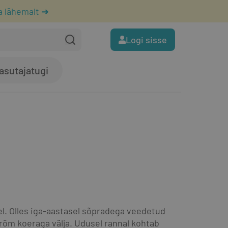
a lähemalt ➔
Logi sisse
asutajatugi
el. Olles iga-aastasel sõpradega veedetud 
röm koeraga välja. Udusel rannal kohtab 