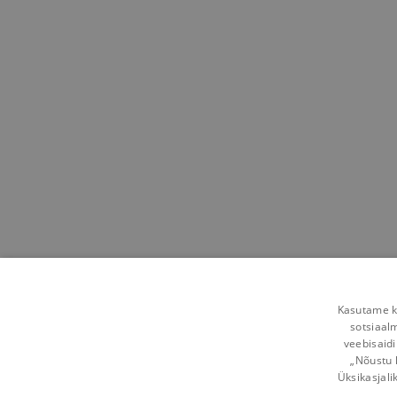
Kasutame kü
sotsiaal
veebisaidi
„Nõustu 
Üksikasjali