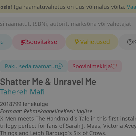
Iga raamatuvahetus on uus võimalus võita.
Vaa
osis!
se
Soovitakse
Vahetused
K
Paku seda raamatut
Soovinimekirja
Shatter Me & Unravel Me
Tahereh Mafi
2018
799 lehekülge
Formaat
:
Pehmekaaneline
Keel: inglise
X-Men meets The Handmaid´s Tale in this first instal
trilogy perfect for fans of Sarah J. Maas, Victoria Av
Things and Leigh Bardugo´s Six of Crows.