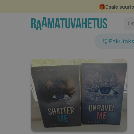
🎁
Osale suurlo
Pakutak