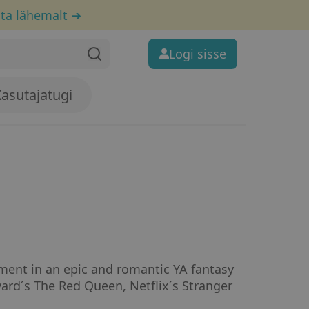
ta lähemalt ➔
Logi sisse
asutajatugi
ment in an epic and romantic YA fantasy 
eyard´s The Red Queen, Netflix´s Stranger 