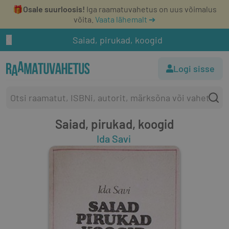
🎁
Osale suurloosis!
Iga raamatuvahetus on uus võimalus
võita.
Vaata lähemalt ➔
Saiad, pirukad, koogid
Logi sisse
Saiad, pirukad, koogid
Ida Savi