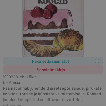
Paku seda raamatut
Soovinimekirja
1980
248 lehekülge
Keel: eesti
Raamat annab juhendeid ja retsepte saiade, pirukate, 
kookide, tortide ja küpsiste valmistamiseks. Rohked 
joonised ning fotod selgitavad töövõtteid ja -
vahendeid.