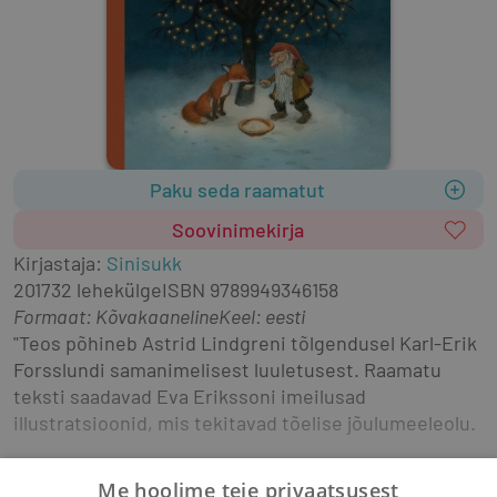
Paku seda raamatut
Soovinimekirja
Kirjastaja
:
Sinisukk
2017
32 lehekülge
ISBN
9789949346158
Formaat
:
Kõvakaaneline
Keel: eesti
"Teos põhineb Astrid Lindgreni tõlgendusel Karl-Erik 
Forsslundi samanimelisest luuletusest. Raamatu 
teksti saadavad Eva Erikssoni imeilusad 
illustratsioonid, mis tekitavad tõelise jõulumeeleolu.
Lugu võtab meid endaga kaasa maale, kus hiilib ringi 
Me hoolime teie privaatsusest