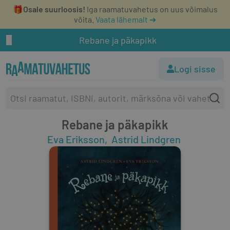
🎁
Osale suurloosis!
Iga raamatuvahetus on uus võimalus
võita.
Vaata lähemalt ➔
Rebane ja päkapikk
Logi sisse
Rebane ja päkapikk
Eva Eriksson
Astrid Lindgren