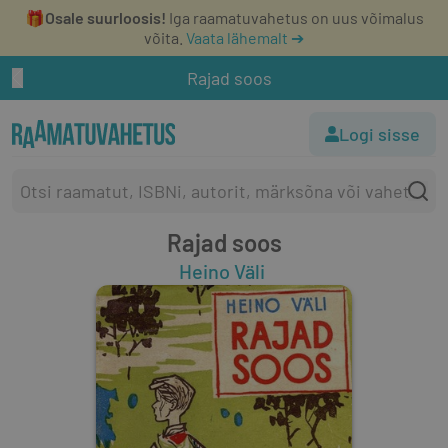
🎁
Osale suurloosis!
Iga raamatuvahetus on uus võimalus
võita.
Vaata lähemalt ➔
Rajad soos
Logi sisse
Rajad soos
Heino Väli