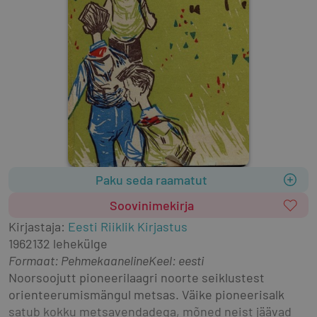
Paku seda raamatut
Soovinimekirja
Kirjastaja
:
Eesti Riiklik Kirjastus
1962
132 lehekülge
Formaat
:
Pehmekaaneline
Keel: eesti
Noorsoojutt pioneerilaagri noorte seiklustest 
orienteerumismängul metsas. Väike pioneerisalk 
satub kokku metsavendadega, mõned neist jäävad 