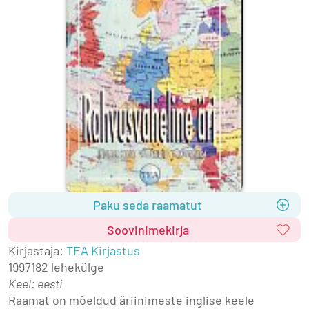
Paku seda raamatut
Soovinimekirja
Kirjastaja
:
TEA Kirjastus
1997
182 lehekülge
Keel: eesti
Raamat on mõeldud äriinimeste inglise keele 