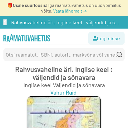
🎁
Osale suurloosis!
Iga raamatuvahetus on uus võimalus
võita.
Vaata lähemalt ➔
Rahvusvaheline äri. Inglise keel : väljendid ja sõnavara
Logi sisse
Rahvusvaheline äri. Inglise keel :
väljendid ja sõnavara
Inglise keel Väljendid ja sõnavara
Vahur Raid