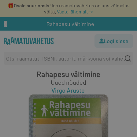
🎁
Osale suurloosis!
Iga raamatuvahetus on uus võimalus
võita.
Vaata lähemalt ➔
Rahapesu vältimine
Logi sisse
Rahapesu vältimine
Uued nõuded
Virgo Aruste