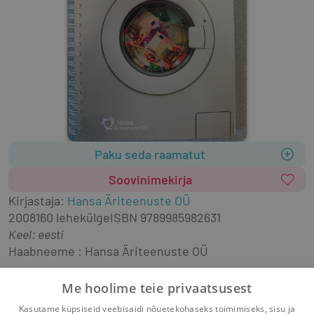
Paku seda raamatut
Soovinimekirja
Kirjastaja
:
Hansa Äriteenuste OÜ
2008
160 lehekülge
ISBN
9789985982631
Keel: eesti
Haabneeme : Hansa Äriteenuste OÜ
CD-ROMid
ettevõtlus
õigusaktid
terrorism
Me hoolime teie privaatsusest
ennetamine
järelevalve
majanduskuriteod
Kasutame küpsiseid veebisaidi nõuetekohaseks toimimiseks, sisu ja