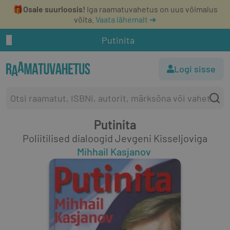
🎁
Osale suurloosis!
Iga raamatuvahetus on uus võimalus
võita.
Vaata lähemalt ➔
Putinita
Logi sisse
Putinita
Poliitilised dialoogid Jevgeni Kisseljoviga
Mihhail Kasjanov