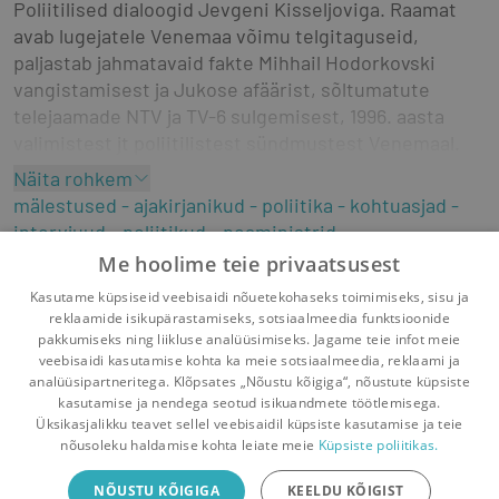
Poliitilised dialoogid Jevgeni Kisseljoviga. Raamat 
avab lugejatele Venemaa võimu telgitaguseid, 
paljastab jahmatavaid fakte Mihhail Hodorkovski 
vangistamisest ja Jukose afäärist, sõltumatute 
telejaamade NTV ja TV-6 sulgemisest, 1996. aasta 
valimistest jt poliitilistest sündmustest Venemaal. 
Raamatu ilmumine Putini-ajal on analüütikute sõnul 
Näita rohkem
tõeline ime.
mälestused
ajakirjanikud
poliitika
kohtuasjad
intervjuud
poliitikud
peaministrid
majanduspoliitika
presidendid
sisepoliitika
Me hoolime teie privaatsusest
finantskriisid
karjäär (teenistuskäik)
Kasutame küpsiseid veebisaidi nõuetekohaseks toimimiseks, sisu ja
diskussioonid
naftatööstus
opositsioon
reklaamide isikupärastamiseks, sotsiaalmeedia funktsioonide
pakkumiseks ning liikluse analüüsimiseks. Jagame teie infot meie
veebisaidi kasutamise kohta ka meie sotsiaalmeedia, reklaami ja
analüüsipartneritega. Klõpsates „Nõustu kõigiga“, nõustute küpsiste
kasutamise ja nendega seotud isikuandmete töötlemisega.
Pealehele
Ostukorv
Sõnumid
Teated
Konto
Üksikasjalikku teavet sellel veebisaidil küpsiste kasutamise ja teie
nõusoleku haldamise kohta leiate meie
Küpsiste poliitikas.
Raamatuvahetuse mobiiliäpp
NÕUSTU KÕIGIGA
KEELDU KÕIGIST