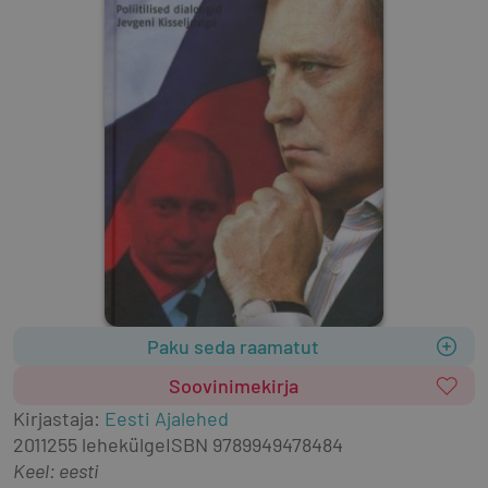
Paku seda raamatut
Soovinimekirja
Kirjastaja
:
Eesti Ajalehed
2011
255 lehekülge
ISBN
9789949478484
Keel: eesti