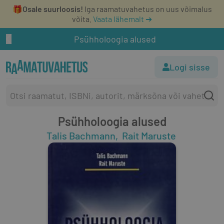
🎁
Osale suurloosis!
Iga raamatuvahetus on uus võimalus
võita.
Vaata lähemalt ➔
Psühholoogia alused
Logi sisse
Psühholoogia alused
Talis Bachmann
Rait Maruste