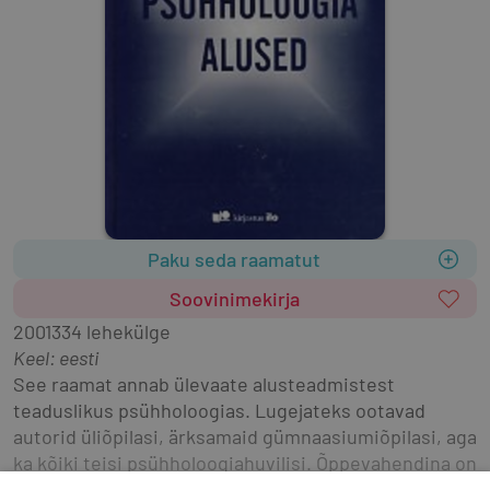
Paku seda raamatut
Soovinimekirja
2001
334 lehekülge
Keel: eesti
See raamat annab ülevaate alusteadmistest 
teaduslikus psühholoogias. Lugejateks ootavad 
autorid üliõpilasi, ärksamaid gümnaasiumiõpilasi, aga 
ka kõiki teisi psühholoogiahuvilisi. Õppevahendina on 
raamat suunatud psühholoogiat üldainena õppivatele 