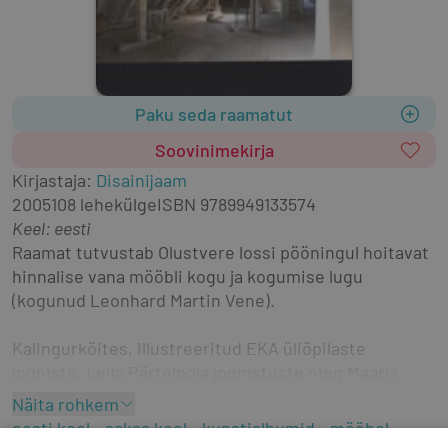
Paku seda raamatut
Soovinimekirja
Kirjastaja
:
Disainijaam
2005
108 lehekülge
ISBN
9789949133574
Keel: eesti
Raamat tutvustab Olustvere lossi pööningul hoitavat 
hinnalise vana mööbli kogu ja kogumise lugu 
(kogunud Leonhard Martin Vene).
Kalingurköites, illustreeritud EKA üliõpilaste 
jooniste, Leila Pärtelpoja joonistuste ning Maarja 
Roosi värvifotodega.
Näita rohkem
eesti keel
saksa keel
kunstialbumid
mööbel