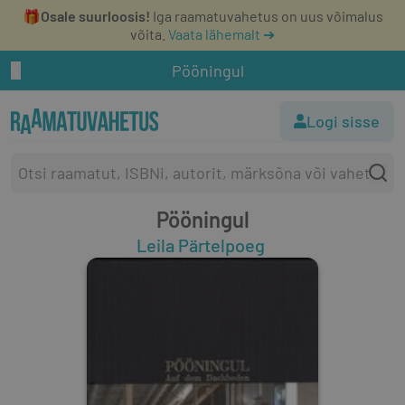
🎁
Osale suurloosis!
Iga raamatuvahetus on uus võimalus
võita.
Vaata lähemalt ➔
Pööningul
Logi sisse
Pööningul
Leila Pärtelpoeg