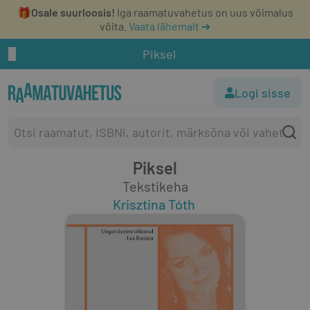
🎁
Osale suurloosis!
Iga raamatuvahetus on uus võimalus
võita.
Vaata lähemalt ➔
Piksel
Logi sisse
Piksel
Tekstikeha
Krisztina Tóth