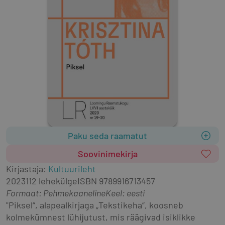
Paku seda raamatut
Soovinimekirja
Kirjastaja
:
Kultuurileht
2023
112 lehekülge
ISBN
9789916713457
Formaat
:
Pehmekaaneline
Keel: eesti
"Piksel“, alapealkirjaga „Tekstikeha“, koosneb 
kolmekümnest lühijutust, mis räägivad isiklikke 