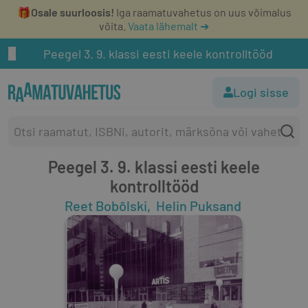
🎁
Osale suurloosis!
Iga raamatuvahetus on uus võimalus
võita.
Vaata lähemalt ➔
Peegel 3. 9. klassi eesti keele kontrolltööd
Logi sisse
Peegel 3. 9. klassi eesti keele
kontrolltööd
Reet Bobõlski
Helin Puksand