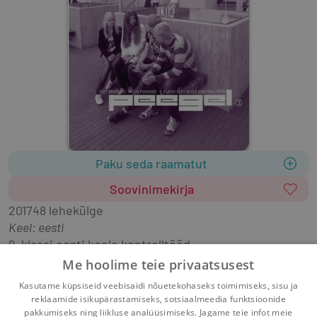
Paku seda raamatut
Soovinimekirja
2017
48 lehekülge
Keel: eesti
9. klassi eesti keele kontrolltööd.
Me hoolime teie privaatsusest
8 kontrolltööd A, B ja C variandis.
Kasutame küpsiseid veebisaidi nõuetekohaseks toimimiseks, sisu ja
reklaamide isikupärastamiseks, sotsiaalmeedia funktsioonide
pakkumiseks ning liikluse analüüsimiseks. Jagame teie infot meie