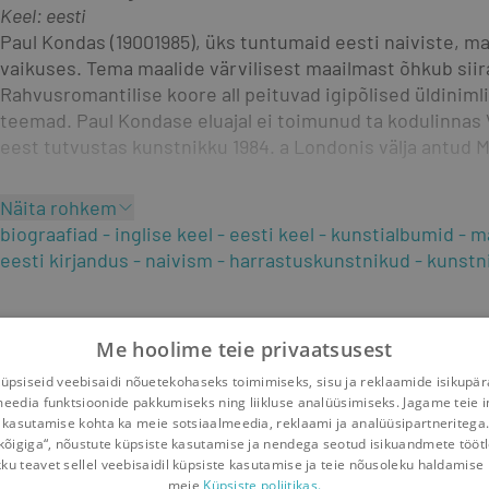
Keel: eesti
Paul Kondas (19001985), üks tuntumaid eesti naiviste, ma
vaikuses. Tema maalide värvilisest maailmast õhkub siira
Rahvusromantilise koore all peituvad igipõlised üldinimli
teemad. Paul Kondase eluajal ei toimunud ta kodulinnas 
eest tutvustas kunstnikku 1984. a Londonis välja antud 
Näita rohkem
biograafiad
inglise keel
eesti keel
kunstialbumid
m
eesti kirjandus
naivism
harrastuskunstnikud
kunstn
Me hoolime teie privaatsusest
psiseid veebisaidi nõuetekohaseks toimimiseks, sisu ja reklaamide isikupä
meedia funktsioonide pakkumiseks ning liikluse analüüsimiseks. Jagame teie i
 kasutamise kohta ka meie sotsiaalmeedia, reklaami ja analüüsipartneritega
kõigiga“, nõustute küpsiste kasutamise ja nendega seotud isikuandmete tööt
kku teavet sellel veebisaidil küpsiste kasutamise ja teie nõusoleku haldamise 
meie
Küpsiste poliitikas.