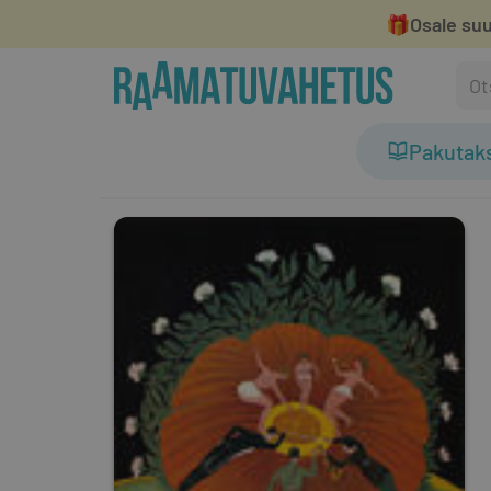
🎁
Osale suu
Pakutak