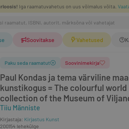
rloosis!
Iga raamatuvahetus on uus võimalus võita.
Vaat
se
Soovitakse
Vahetused
K
Paku seda raamatut
Soovinimekirja
Paul Kondas ja tema värviline maa
kunstikogus = The colourful world 
collection of the Museum of Viljan
Tiiu Männiste
Kirjastaja
:
Kirjastus Kunst
2001
54 lehekülge