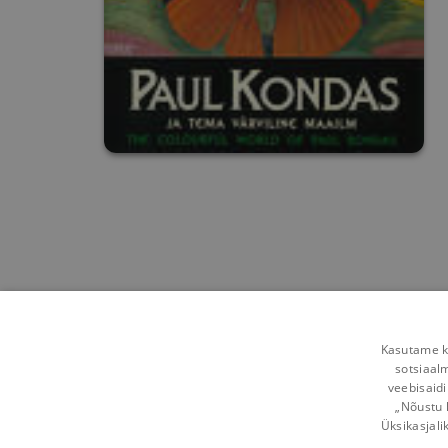
Kasutame kü
sotsiaal
veebisaidi
„Nõustu 
Üksikasjali