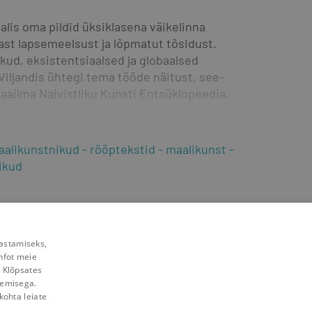
alis oma pildid üksiklasena väikelinna 
st lapsemeelsust ja lõpmatut tõsidust. 
kud, eksistentsiaalsed ja globaalsed 
Viljandis ühtegi tema tööde näitust, see-
Maailma Naivistliku Kunsti Entsüklopeedia.
aalikunstnikud
rööptekstid
maalikunst
ikud
rastamiseks,
nfot meie
. Klõpsates
lemisega.
kohta leiate