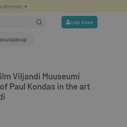
a lähemalt ➔
Logi sisse
asutajatugi
ilm Viljandi Muuseumi
of Paul Kondas in the art
di