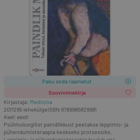
Paku seda raamatut
Soovinimekirja
Kirjastaja
:
Medicina
2011
295 lehekülge
ISBN
9789985829981
Keel: eesti
Psühholoogilist paindlikkust peetakse leppimis- ja 
pühendumisteraapia keskseks protsessiks. 
Leppimis- ja pühendumisteraapia kuulub aga 