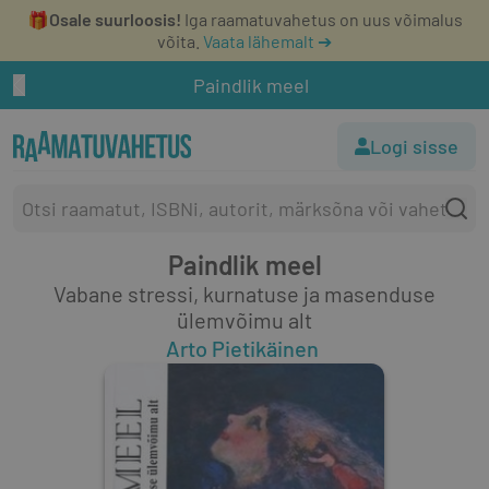
🎁
Osale suurloosis!
Iga raamatuvahetus on uus võimalus
võita.
Vaata lähemalt ➔
Paindlik meel
Logi sisse
Paindlik meel
Vabane stressi, kurnatuse ja masenduse
ülemvõimu alt
Arto Pietikäinen