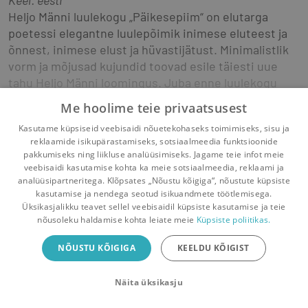
Keel: eesti
Heljo Männi luulekogu „Päikesepiim“ on elutarga 
poetessi elegantne luulepõimik inimese eluteest ja 
õnnest, inimese elust ja hüvastijätust. Minimalistlik 
vorm ja mõjusad kujundid toovad esile täiesti uue 
tahu Heljo Männi loomingus. Juba enne luulekogu 
trükkiminekut on siit kolm luuletust avaldatud 
Me hoolime teie privaatsusest
ajakirjas „Looming“. „Päikesepiim“ peaks huvi 
Näita rohkem
Kasutame küpsiseid veebisaidi nõuetekohaseks toimimiseks, sisu ja
pakkuma kõigile väärt luulet hindavatele 
eesti kirjandus
ilukirjandus
luule
reklaamide isikupärastamiseks, sotsiaalmeedia funktsioonide
kirjandushuvilistele.
pakkumiseks ning liikluse analüüsimiseks. Jagame teie infot meie
veebisaidi kasutamise kohta ka meie sotsiaalmeedia, reklaami ja
-
analüüsipartneritega. Klõpsates „Nõustu kõigiga“, nõustute küpsiste
kasutamise ja nendega seotud isikuandmete töötlemisega.
Pealehele
Ostukorv
Sõnumid
Teated
Konto
Üksikasjalikku teavet sellel veebisaidil küpsiste kasutamise ja teie
Ladusin valesid riita
nõusoleku haldamise kohta leiate meie
Küpsiste poliitikas.
Raamatuvahetuse mobiiliäpp
nagu kasehalge.
NÕUSTU KÕIGIGA
KEELDU KÕIGIST
Vaheta raamatuid veelgi mugavamalt!
Must kadus kaugele,
Näita üksikasju
Sulge
Laadi alla