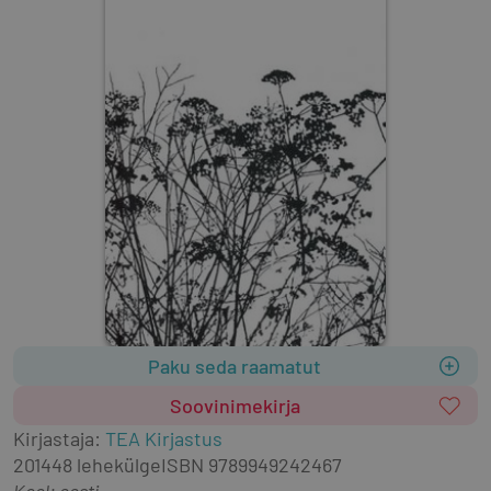
Paku seda raamatut
Soovinimekirja
Kirjastaja
:
TEA Kirjastus
2014
48 lehekülge
ISBN
9789949242467