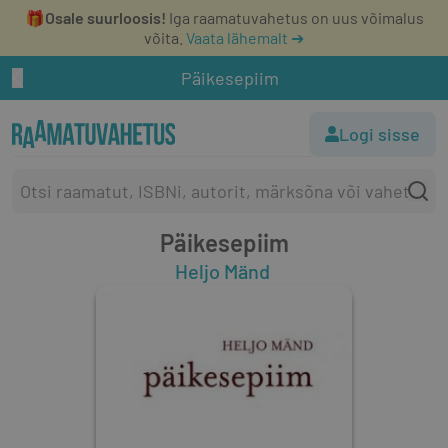
🎁
Osale suurloosis!
Iga raamatuvahetus on uus võimalus
võita.
Vaata lähemalt ➔
Päikesepiim
Logi sisse
Päikesepiim
Heljo Mänd