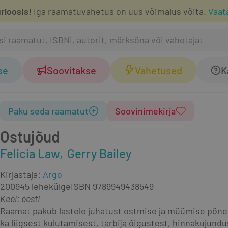
rloosis!
Iga raamatuvahetus on uus võimalus võita.
Vaat
se
Soovitakse
Vahetused
K
Paku seda raamatut
Soovinimekirja
Ostujõud
Felicia Law
Gerry Bailey
Kirjastaja
:
Argo
2009
45 lehekülge
ISBN
9789949438549
Keel: eesti
Raamat pakub lastele juhatust ostmise ja müümise põne
ka liigsest kulutamisest, tarbija õigustest, hinnakujundu