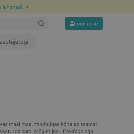
a lähemalt ➔
Logi sisse
asutajatugi
vas maailmas. Muuhulgas kõneleb raamat 
sest, reklaami mõjust jne.  Eelkõige aga 