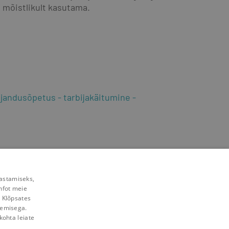
 mõistlikult kasutama.
jandusõpetus
tarbijakäitumine
rastamiseks,
nfot meie
. Klõpsates
lemisega.
kohta leiate