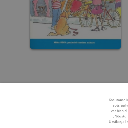
Kasutame kü
sotsiaal
veebisaidi
„Nõustu 
Üksikasjali