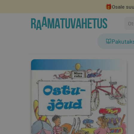
🎁
Osale suu
Pakutak