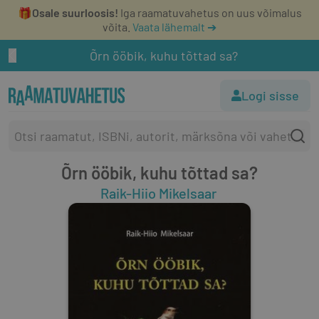
🎁
Osale suurloosis!
Iga raamatuvahetus on uus võimalus
võita.
Vaata lähemalt ➔
Õrn ööbik, kuhu tõttad sa?
Logi sisse
Õrn ööbik, kuhu tõttad sa?
Raik-Hiio Mikelsaar