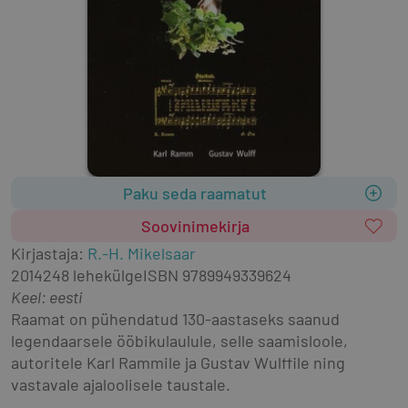
Paku seda raamatut
Soovinimekirja
Kirjastaja
:
R.-H. Mikelsaar
2014
248 lehekülge
ISBN
9789949339624
Keel: eesti
Raamat on pühendatud 130-aastaseks saanud 
legendaarsele ööbikulaulule, selle saamisloole, 
autoritele Karl Rammile ja Gustav Wulffile ning 
vastavale ajaloolisele taustale.