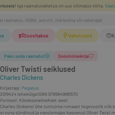
rloosis!
Iga raamatuvahetus on uus võimalus võita.
Vaat
se
Soovitakse
Vahetused
K
Paku seda raamatut
Soovinimekirja
Oliver Twisti seiklused
Charles Dickens
Kirjastaja
:
Pegasus
2019
424 lehekülge
ISBN
9789949681570
Formaat
:
Kõvakaaneline
Keel: eesti
Charles Dickensi ühe tuntuima romaani tegevustik viib lu
orvuna sündinud ja vaestemajas kasvanud Oliver Twist m