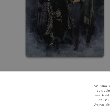
Kasutame kü
sotsiaal
veebisaidi
„Nõustu 
Üksikasjali