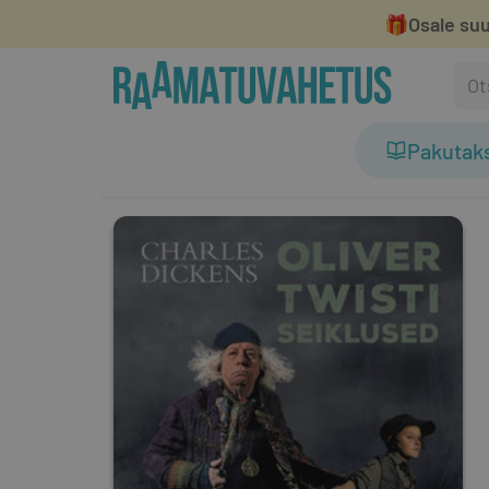
🎁
Osale suu
Pakutak