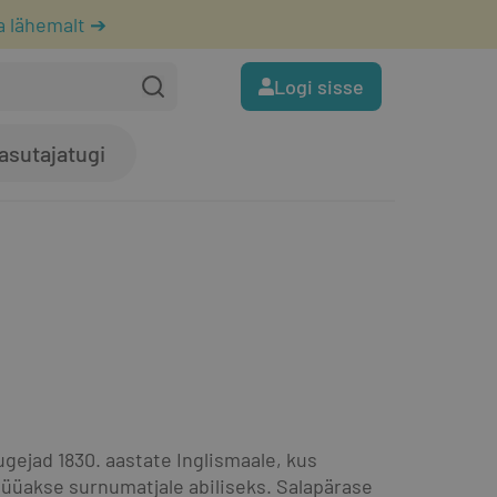
a lähemalt ➔
Logi sisse
asutajatugi
gejad 1830. aastate Inglismaale, kus 
üüakse surnumatjale abiliseks. Salapärase 