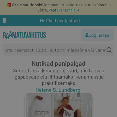
🎁
Osale suurloosis!
Iga raamatuvahetus on uus võimalus
võita.
Vaata lähemalt ➔
Nutikad panipaigad
Logi sisse
Nutikad panipaigad
Suured ja väikesed projektid, mis teevad
igapäevase elu lihtsamaks, kenamaks ja
praktilisemaks
Helene S. Lundberg