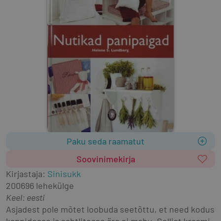
Paku seda raamatut
Soovinimekirja
Kirjastaja
:
Sinisukk
2006
96 lehekülge
Keel: eesti
Asjadest pole mõtet loobuda seetõttu, et need kodus 