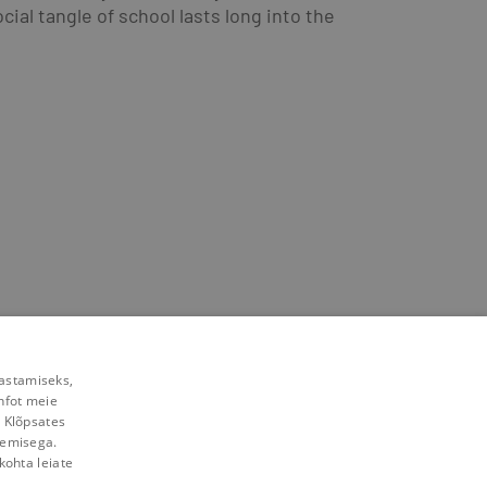
l tangle of school lasts long into the 
rastamiseks,
nfot meie
. Klõpsates
lemisega.
kohta leiate