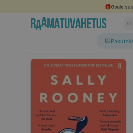
🎁
Osale suu
Pakutak