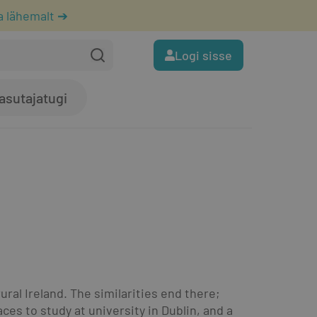
a lähemalt ➔
Logi sisse
asutajatugi
al Ireland. The similarities end there; 
ces to study at university in Dublin, and a 