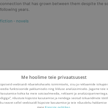
connection that has grown between them despite the socia
following years.
fiction
novels
Me hoolime teie privaatsusest
psiseid veebisaidi nõuetekohaseks toimimiseks, sisu ja reklaamide isikupä
meedia funktsioonide pakkumiseks ning liikluse analüüsimiseks. Jagame teie i
 kasutamise kohta ka meie sotsiaalmeedia, reklaami ja analüüsipartneritega
kõigiga“, nõustute küpsiste kasutamise ja nendega seotud isikuandmete tööt
kku teavet sellel veebisaidil küpsiste kasutamise ja teie nõusoleku haldamise 
meie
Küpsiste poliitikas.