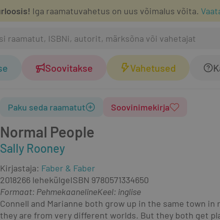
rloosis!
Iga raamatuvahetus on uus võimalus võita.
Vaat
se
Soovitakse
Vahetused
K
Paku seda raamatut
Soovinimekirja
Normal People
Sally Rooney
Kirjastaja
:
Faber & Faber
2018
266 lehekülge
ISBN
9780571334650
Formaat
:
Pehmekaaneline
Keel: inglise
Connell and Marianne both grow up in the same town in rur
they are from very different worlds. But they both get pla