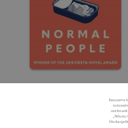
Kasutame kü
sotsiaal
veebisaidi
„Nõustu 
Üksikasjali