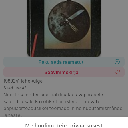
Paku seda raamatut
Soovinimekirja
1989
241 lehekülge
Keel: eesti
Noortekalender sisaldab lisaks tavapärasele 
kalendriosale ka rohkelt artikleid erinevatel 
populaarteaduslikel teemadel ning nuputamismänge 
ja teste.
Me hoolime teie privaatsusest