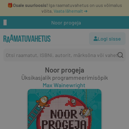
🎁
Osale suurloosis!
Iga raamatuvahetus on uus võimalus
võita.
Vaata lähemalt ➔
Noor progeja
Logi sisse
Noor progeja
Üksikasjalik programmeerimisõpik
Max Wainewright