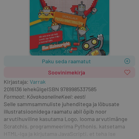
Paku seda raamatut
Soovinimekirja
Kirjastaja
:
Varrak
2016
136 lehekülge
ISBN
9789985337585
Formaat
:
Kõvakaaneline
Keel: eesti
Selle sammsammuliste juhenditega ja lõbusate 
illustratsioonidega raamatu abil õpib noor 
arvutihuviline kasutama Logo, looma arvutimänge 
Scratchis, programmeerima Pythonis, katsetama 
HTML-iga ja kirjutama JavaScripti, et teha ise 