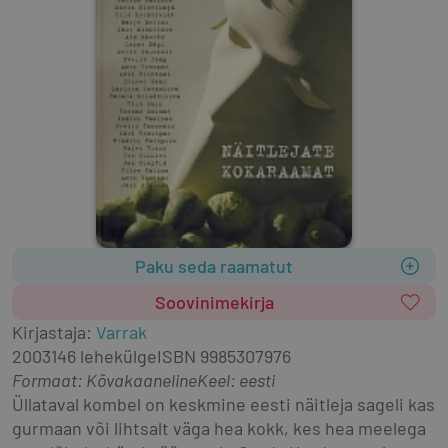
Paku seda raamatut
Soovinimekirja
Kirjastaja
:
Varrak
2003
146 lehekülge
ISBN
9985307976
Formaat
:
Kõvakaaneline
Keel: eesti
Üllataval kombel on keskmine eesti näitleja sageli kas 
gurmaan või lihtsalt väga hea kokk, kes hea meelega 