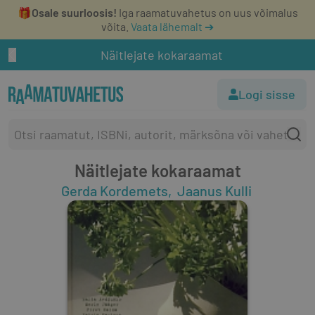
🎁
Osale suurloosis!
Iga raamatuvahetus on uus võimalus
võita.
Vaata lähemalt ➔
Näitlejate kokaraamat
Logi sisse
Näitlejate kokaraamat
Gerda Kordemets
Jaanus Kulli