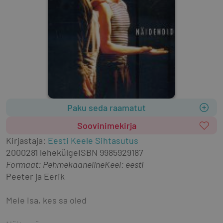
Paku seda raamatut
Soovinimekirja
Kirjastaja
:
Eesti Keele Sihtasutus
2000
281 lehekülge
ISBN
9985929187
Formaat
:
Pehmekaaneline
Keel: eesti
Peeter ja Eerik
Meie isa, kes sa oled