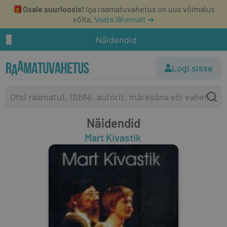
🎁
Osale suurloosis!
Iga raamatuvahetus on uus võimalus
võita.
Vaata lähemalt ➔
Näidendid
Logi sisse
Näidendid
Mart Kivastik