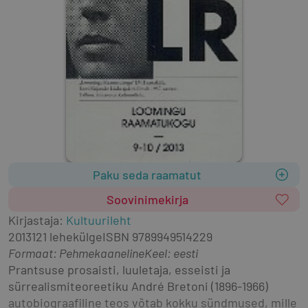
Paku seda raamatut
Soovinimekirja
Kirjastaja
:
Kultuurileht
2013
121 lehekülge
ISBN
9789949514229
Formaat
:
Pehmekaaneline
Keel: eesti
Prantsuse prosaisti, luuletaja, esseisti ja 
sürrealismiteoreetiku André Bretoni (1896-1966) 
autobiograafiline teos võtab kokku sündmused, mille 