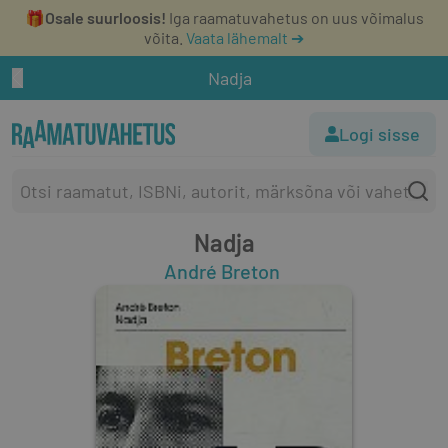
🎁
Osale suurloosis!
Iga raamatuvahetus on uus võimalus
võita.
Vaata lähemalt ➔
Nadja
Logi sisse
Nadja
André Breton