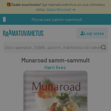
🎁
Osale suurloosis!
Iga raamatuvahetus on uus võimalus
võita.
Vaata lähemalt ➔
Munaroad samm-sammult
Logi sisse
Munaroad samm-sammult
Harri Ilves