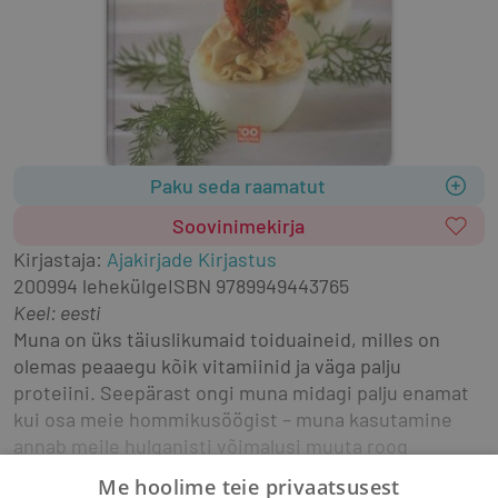
Paku seda raamatut
Soovinimekirja
Kirjastaja
:
Ajakirjade Kirjastus
2009
94 lehekülge
ISBN
9789949443765
Keel: eesti
Muna on üks täiuslikumaid toiduaineid, milles on 
olemas peaaegu kõik vitamiinid ja väga palju 
proteiini. Seepärast ongi muna midagi palju enamat 
kui osa meie hommikusöögist – muna kasutamine 
annab meile hulganisti võimalusi muuta roog 
maitsvaks, toitvaks ja pilkupüüdvaks. Raamatust 
Me hoolime teie privaatsusest